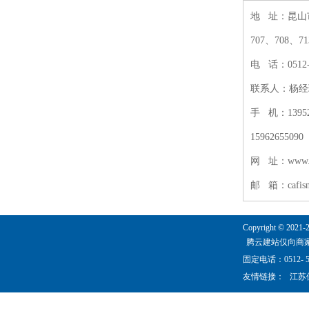
地 址：昆山
707、708、71
电 话：0512- 
联系人：杨经理
手 机：139524
15962655090
网 址：www.a
邮 箱：cafisnt
Copyright © 2021-
腾云建站仅向商
固定电话：0512- 5
友情链接：
江苏